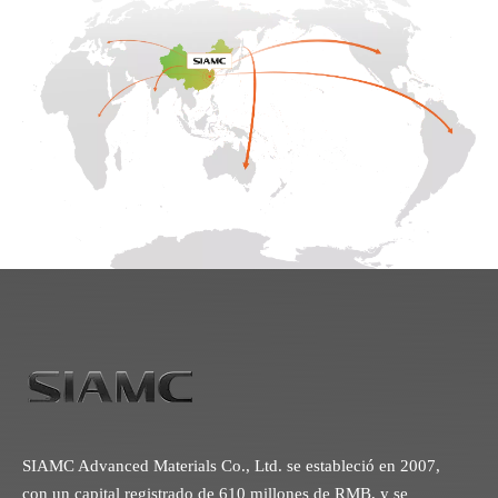
SIAMC Advanced Materials Co., Ltd. se estableció en 2007,
con un capital registrado de 610 millones de RMB, y se