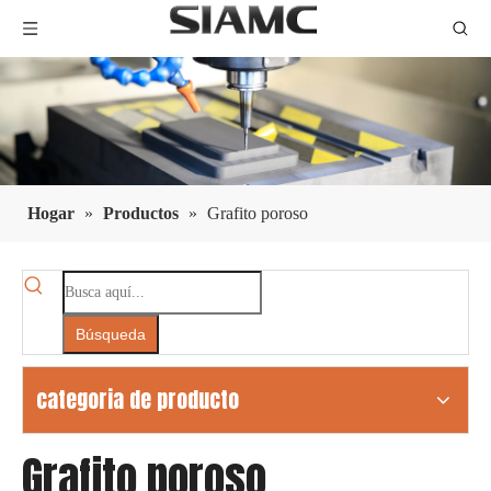
Hogar
»
Productos
»
Grafito poroso
Búsqueda
categoria de producto
Grafito poroso